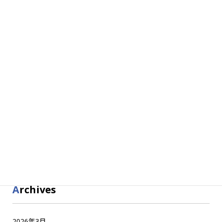
Search
Category
お知らせ
三陸やまだ日誌
復興カキオーナー
産直市場
Archives
2026年3月