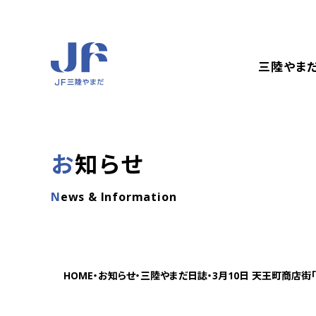
コ
ナ
ン
ビ
テ
ゲ
ン
ー
三陸やま
ツ
シ
へ
ョ
ス
ン
キ
に
ッ
移
お知らせ
プ
動
News & Information
HOME
お知らせ
三陸やまだ日誌
3月10日 天王町商店街